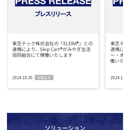
東芝テック株式会社の「ELERA®」との
東芝テッ
連携により、Skip Cart®がみやぎ生活
連携により
協同組合にて稼働いたします
ー・オー
働いたし
2024.10.30
2024.10.0
お知らせ
ソリューション