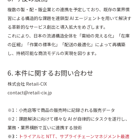
複数の製・配・販企業との連携を予定しており、既存の業界慣
習による構造的な課題を連鎖型 AI エージェントを用いて解決す
る革新的なサービス創出と導入拡大をめざします。
これにより、日本の流通構造全体を「需給の見える化」「在庫
の圧縮」「作業の標準化」「配送の最適化」によって再構築
し、持続可能な商流モデルの実現を図ります。
6. 本件に関するお問い合わせ
株式会社 Retail-CIX
contact@retail-cix.jp
※1：小売店等で商品の販売時に記録される販売データ
※2：課題解決に向けて様々な AI が自律的にタスクを遂行し、
業務・業界横断で互いに連携する技術
※3：
トライアルと NTT、サプライチェーンマネジメント最適